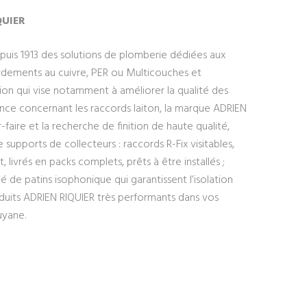
QUIER
epuis 1913 des solutions de plomberie dédiées aux
ordements au cuivre, PER ou Multicouches et
ion qui vise notamment à améliorer la qualité des
nce concernant les raccords laiton, la marque ADRIEN
-faire et la recherche de finition de haute qualité,
upports de collecteurs : raccords R-Fix visitables,
livrés en packs complets, prêts à être installés ;
é de patins isophonique qui garantissent l’isolation
oduits ADRIEN RIQUIER très performants dans vos
uyane.