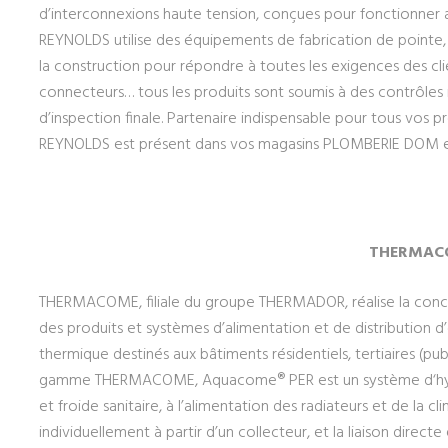
d’interconnexions haute tension, conçues pour fonctionner a
REYNOLDS utilise des équipements de fabrication de pointe,
la construction pour répondre à toutes les exigences des clie
connecteurs… tous les produits sont soumis à des contrôles r
d’inspection finale. Partenaire indispensable pour tous vos 
REYNOLDS est présent dans vos magasins PLOMBERIE DOM e
THERMAC
THERMACOME, filiale du groupe THERMADOR, réalise la concep
des produits et systèmes d’alimentation et de distribution d
thermique destinés aux bâtiments résidentiels, tertiaires (publ
gamme THERMACOME, Aquacome® PER est un système d‘hydroc
et froide sanitaire, à l’alimentation des radiateurs et de la cl
individuellement à partir d’un collecteur, et la liaison direc