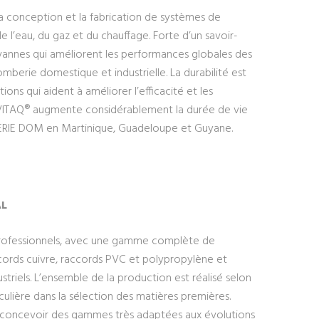
la conception et la fabrication de systèmes de
de l’eau, du gaz et du chauffage. Forte d’un savoir-
vannes qui améliorent les performances globales des
plomberie domestique et industrielle. La durabilité est
ons qui aident à améliorer l’efficacité et les
e VITAQ® augmente considérablement la durée de vie
RIE DOM en Martinique, Guadeloupe et Guyane.
L
r professionnels, avec une gamme complète de
accords cuivre, raccords PVC et polypropylène et
ustriels. L’ensemble de la production est réalisé selon
iculière dans la sélection des matières premières.
 concevoir des gammes très adaptées aux évolutions